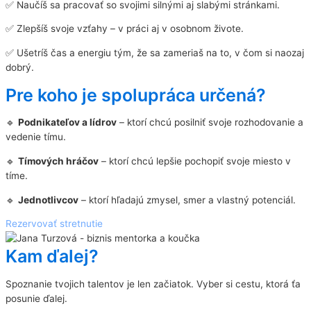
✅ Naučíš sa pracovať so svojimi silnými aj slabými stránkami.
✅ Zlepšíš svoje vzťahy – v práci aj v osobnom živote.
✅ Ušetríš čas a energiu tým, že sa zameriaš na to, v čom si naozaj
dobrý.
Pre koho je spolupráca určená?
🔹
Podnikateľov a lídrov
– ktorí chcú posilniť svoje rozhodovanie a
vedenie tímu.
🔹
Tímových hráčov
– ktorí chcú lepšie pochopiť svoje miesto v
tíme.
🔹
Jednotlivcov
– ktorí hľadajú zmysel, smer a vlastný potenciál.
Rezervovať stretnutie
Kam ďalej?
Spoznanie tvojich talentov je len začiatok. Vyber si cestu, ktorá ťa
posunie ďalej.