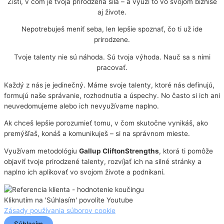
Zisti, v čom je tvoja prirodzená sila – a využi to vo svojom biznise
aj živote.
Nepotrebuješ meniť seba, len lepšie spoznať, čo ti už ide
prirodzene.
Tvoje talenty nie sú náhoda. Sú tvoja výhoda. Nauč sa s nimi
pracovať.
Každý z nás je jedinečný. Máme svoje talenty, ktoré nás definujú,
formujú naše správanie, rozhodnutia a úspechy. No často si ich ani
neuvedomujeme alebo ich nevyužívame naplno.
Ak chceš lepšie porozumieť tomu, v čom skutočne vynikáš, ako
premýšľaš, konáš a komunikuješ – si na správnom mieste.
Využívam metodológiu
Gallup CliftonStrengths
, ktorá ti pomôže
objaviť tvoje prirodzené talenty, rozvíjať ich na silné stránky a
naplno ich aplikovať vo svojom živote a podnikaní.
Kliknutím na 'Súhlasím' povolíte Youtube
Zásady používania súborov cookie
Súhlasím