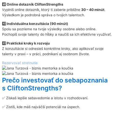
1️⃣ Online dotazník CliftonStrengths
Vyplníš online dotazník, ktorý ti zaberie približne
30 – 40 minút
.
Výsledkom je podrobná správa o tvojich talentoch.
2️⃣ Individuálna konzultácia (90 minút)
Spolu sa pozrieme na tvoje výsledky osobne alebo online.
Pochopíš svoje talenty do hĺbky a naučíš sa ich efektívne využívať.
3️⃣ Praktické kroky k rozvoju
Z konzultácie si odnesieš konkrétne kroky, ako aplikovať svoje
talenty v praxi – v práci, podnikaní aj osobnom živote.
Rezervovať stretnutie
Prečo investovať do sebapoznania
s CliftonStrengths?
✅ Získaš lepšie sebavedomie a istotu v rozhodovaní.
✅ Zistíš, kde máš najväčší potenciál na úspech.